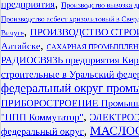
,
предприятия
Производство вывозка 
Производство асбест хризолитовый в Свер
,
ПРОИЗВОДСТВО СТРОИ
Вичуге
,
Алтайске
САХАРНАЯ ПРОМЫШЛЕННОС
РАДИОСВЯЗЬ предприятия Кир
строительные в Уральский феде
федеральный округ пром
ПРИБОРОСТРОЕНИЕ Промышл
,
"НПП Коммутатор"
ЭЛЕКТРОЭ
МАСЛО
,
федеральный округ