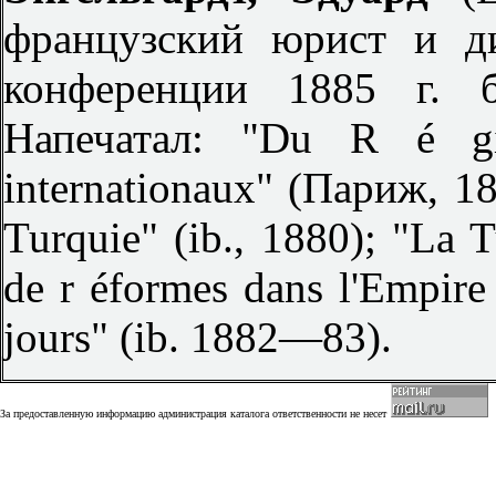
французский юрист и д
конференции 1885 г. б
Напечатал: "Du R é gi
internationaux" (Париж, 187
Turquie" (ib., 1880); "La T
de r éformes dans l'Empire
jours" (ib. 1882—83).
За предоставленную информацию администрация каталога ответственности не несет