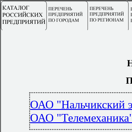
Н
П
ОАО "Нальчикский э
ОАО "Телемеханика