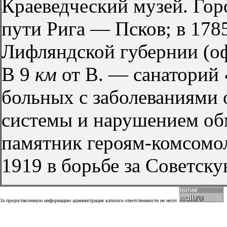
Краеведческий музей. Горо
пути Рига — Псков; в 178
Лифляндской губернии (оф
В 9
км
от В. — санаторий 
больных с заболеваниями 
системы и нарушением обм
памятник героям-комсомол
1919 в борьбе за Советску
За предоставленную информацию администрация каталога ответственности не несет