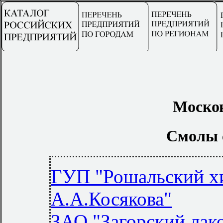
Москов
Смолы 
ГУП "Рошальский х
А.А.Косякова"
ЗАО "Загорский лак