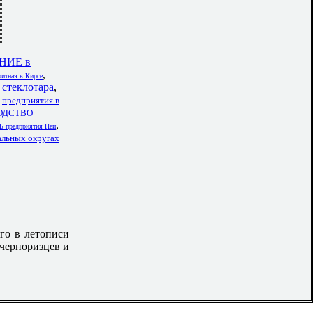
ИЕ в
,
итная в Кирсе
,
стеклотара
,
,
предприятия в
ОДСТВО
,
редприятия Неи
ьных округах
го в летописи
 черноризцев и