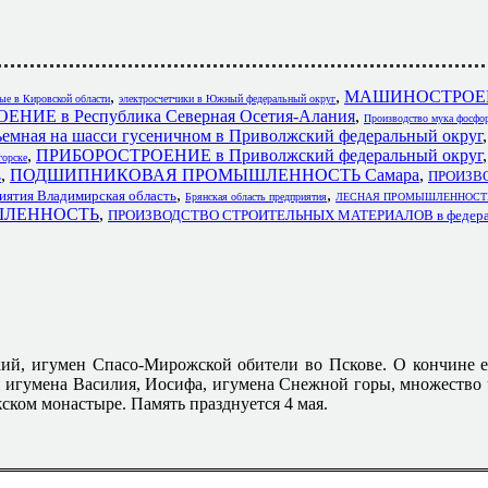
,
,
МАШИНОСТРОЕН
ые в Кировской области
электросчетчики в Южный федеральный округ
ИЕ в Республика Северная Осетия-Алания
,
Производство мука фосфор
ъемная на шасси гусеничном в Приволжский федеральный округ
,
ПРИБОРОСТРОЕНИЕ в Приволжский федеральный округ
рске
,
ПОДШИПНИКОВАЯ ПРОМЫШЛЕННОСТЬ Самара
,
ь
ПРОИЗВ
,
,
иятия Владимирская область
Брянская область предприятия
ЛЕСНАЯ ПРОМЫШЛЕННОСТЬ п
ЫШЛЕННОСТЬ
,
ПРОИЗВОДСТВО СТРОИТЕЛЬНЫХ МАТЕРИАЛОВ в федерал
й, игумен Спасо-Мирожской обители во Пскове. О кончине е
ли игумена Василия, Иосифа, игумена Снежной горы, множество
ком монастыре. Память празднуется 4 мая.