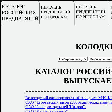
КОЛОДК
КАТАЛОГ РОССИЙ
ВЫПУСКАЕ
Вологодский вагоноремонтный завод им. М.И. К
ОАО "Егорьевский завод асботехнических издел
ОАО "Завод автодеталей 'Цитрон'"
ОАО "Кировский завод"