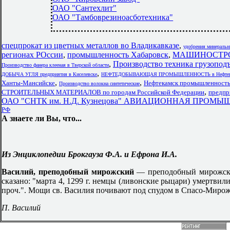
ОАО "Сантехлит"
ОАО "Тамбоврезиноасботехника"
спецпрокат из цветных металлов во Владикавказе
,
удобрения минеральн
регионах РОссии
,
промышленность Хабаровск
,
МАШИНОСТРОЕН
,
Производство техника грузопод
Производство фанера клееная в Тверской области
,
ДОБЫЧА УГЛЯ предприятия в Киселевске
НЕФТЕДОБЫВАЮЩАЯ ПРОМЫШЛЕННОСТЬ в Нефтего
,
,
Ханты-Мансийске
Нефтекамск промышленност
Производство волокна синтетические
,
СТРОИТЕЛЬНЫХ МАТЕРИАЛОВ по городам Российской Федерации
предпр
ОАО "СНТК им. Н.Д. Кузнецова" АВИАЦИОННАЯ ПРОМ
РФ
А знаете ли Вы, что...
Из Энциклопедии Брокгауза Ф.А. и Ефрона И.А.
Василий, преподобный мирожский
— преподобный мирожски
сказано: "марта 4, 1299 г. немцы (ливонские рыцари) умертви
проч.". Мощи св. Василия почивают под спудом в Спасо-Мирожс
П. Василий