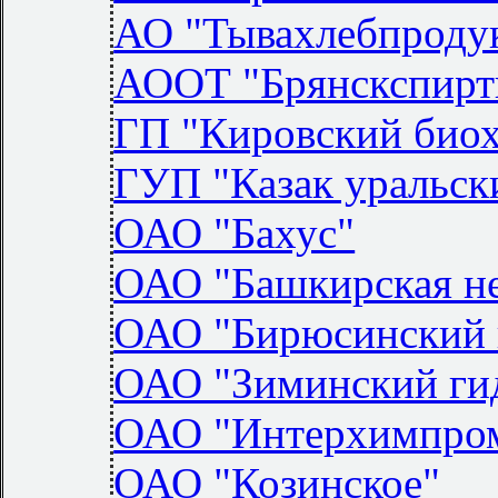
АО "Тывахлебпроду
АООТ "Брянскспирт
ГП "Кировский биох
ГУП "Казак уральск
ОАО "Бахус"
ОАО "Башкирская н
ОАО "Бирюсинский 
ОАО "Зиминский ги
ОАО "Интерхимпром
ОАО "Козинское"