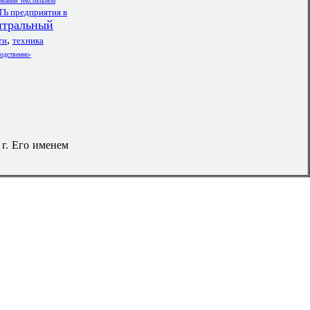
ования текстильной
предприятия в
тральный
,
ти
техника
одственно-
 г. Его именем