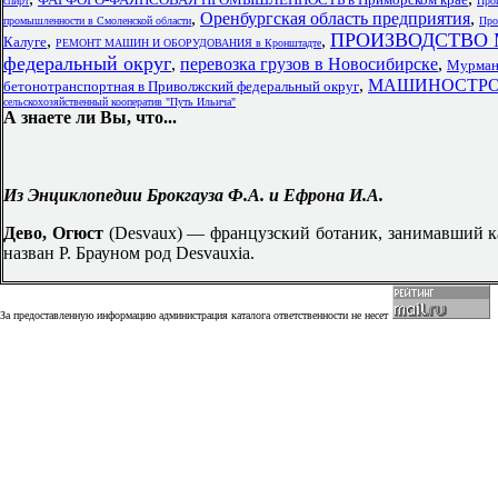
спирт
Про
,
Оренбургская область предприятия
,
промышленности в Смоленской области
Про
ПРОИЗВОДСТВО 
,
,
Калуге
РЕМОНТ МАШИН И ОБОРУДОВАНИЯ в Кронштадте
федеральный округ
,
перевозка грузов в Новосибирске
,
Мурманс
,
МАШИНОСТРОЕ
бетонотранспортная в Приволжский федеральный округ
сельскохозяйственный кооператив "Путь Ильича"
А знаете ли Вы, что...
Из Энциклопедии Брокгауза Ф.А. и Ефрона И.А.
Дево, Огюст
(Desvaux) — французский ботаник, занимавший каф
назван Р. Брауном род Desvauxia.
За предоставленную информацию администрация каталога ответственности не несет