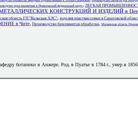
изводство промыслы народные художественные в Усолье-Сибирском
Производство запчасти для оборуд
,
ЛЕГКАЯ ПРОМЫШЛЕННОСТЬ 
изводство мука пшеничная в Приволжский федеральный округ
МЕТАЛЛИЧЕСКИХ КОНСТРУКЦИЙ И ИЗДЕЛИЙ в Цен
,
кая область ГП "Кольская АЭС"
изделия пластмассовые в Саратовской облас
НИЕ в Чите
,
,
Производство бриллиантов обработка
Московская область Произв
едру ботаники в Анжере. Род. в Пуатье в 1784 г., умер в 1856