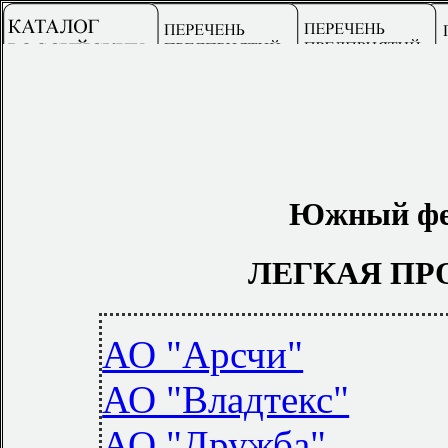
Южный фед
ЛЕГКАЯ П
АО "Арсчи"
АО "Владтекс"
АО "Дружба"