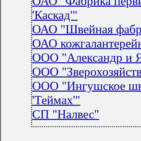
ОАО "Фабрика перв
'Каскад'"
ОАО "Швейная фабр
ОАО кожгалантерей
ООО "Александр и 
ООО "Зверохозяйств
ООО "Ингушское шв
'Теймах'"
СП "Налвес"